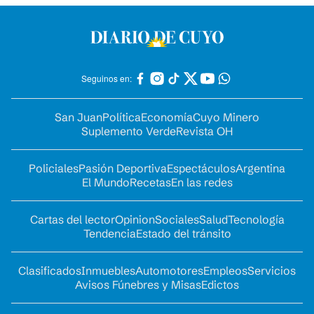
Seguinos en:
San Juan
Política
Economía
Cuyo Minero
Suplemento Verde
Revista OH
Policiales
Pasión Deportiva
Espectáculos
Argentina
El Mundo
Recetas
En las redes
Cartas del lector
Opinion
Sociales
Salud
Tecnología
Tendencia
Estado del tránsito
Clasificados
Inmuebles
Automotores
Empleos
Servicios
Avisos Fúnebres y Misas
Edictos