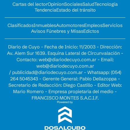
Cartas del lector
Opinion
Sociales
Salud
Tecnología
Tendencia
Estado del tránsito
Clasificados
Inmuebles
Automotores
Empleos
Servicios
Avisos Fúnebres y Misas
Edictos
Diario de Cuyo - Fecha de Inicio: 11/2003 - Dirección:
Av. Alem Sur 1639. Esquina Lateral de Circunvalación -
Contacto:
web@diariodecuyo.com.ar
- Email:
web@diariodecuyo.com.ar
/
publicidad@diariodecuyo.com.ar
-
Whatsapp: (054)
264 5045343 - Gerente General: Pablo Dellazoppa -
Secretario de Redacción: Diego Castillo - Editor Web:
Mario Romero - Empresa propietaria del medio -
FRANCISCO MONTES S.A.C.I.F.