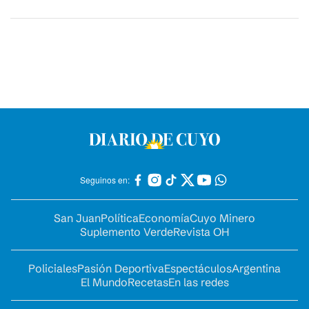
Seguinos en:
San Juan
Política
Economía
Cuyo Minero
Suplemento Verde
Revista OH
Policiales
Pasión Deportiva
Espectáculos
Argentina
El Mundo
Recetas
En las redes