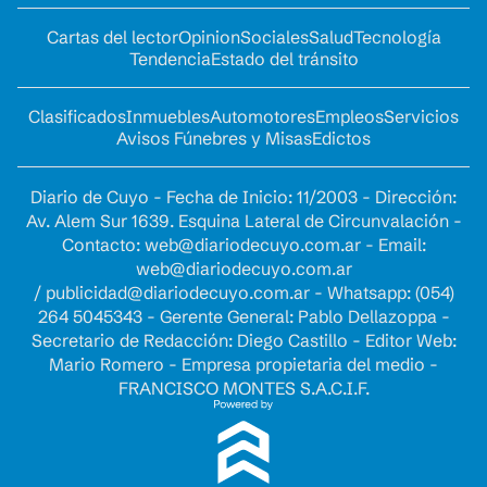
Cartas del lector
Opinion
Sociales
Salud
Tecnología
Tendencia
Estado del tránsito
Clasificados
Inmuebles
Automotores
Empleos
Servicios
Avisos Fúnebres y Misas
Edictos
Diario de Cuyo - Fecha de Inicio: 11/2003 - Dirección:
Av. Alem Sur 1639. Esquina Lateral de Circunvalación -
Contacto:
web@diariodecuyo.com.ar
- Email:
web@diariodecuyo.com.ar
/
publicidad@diariodecuyo.com.ar
-
Whatsapp: (054)
264 5045343 - Gerente General: Pablo Dellazoppa -
Secretario de Redacción: Diego Castillo - Editor Web:
Mario Romero - Empresa propietaria del medio -
FRANCISCO MONTES S.A.C.I.F.