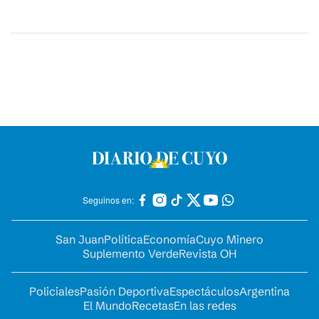
Seguinos en:
San Juan
Política
Economía
Cuyo Minero
Suplemento Verde
Revista OH
Policiales
Pasión Deportiva
Espectáculos
Argentina
El Mundo
Recetas
En las redes