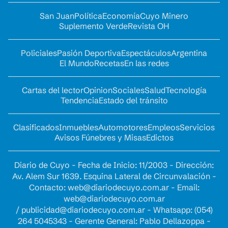
San Juan
Política
Economía
Cuyo Minero
Suplemento Verde
Revista OH
Policiales
Pasión Deportiva
Espectáculos
Argentina
El Mundo
Recetas
En las redes
Cartas del lector
Opinion
Sociales
Salud
Tecnología
Tendencia
Estado del tránsito
Clasificados
Inmuebles
Automotores
Empleos
Servicios
Avisos Fúnebres y Misas
Edictos
Diario de Cuyo - Fecha de Inicio: 11/2003 - Dirección:
Av. Alem Sur 1639. Esquina Lateral de Circunvalación -
Contacto:
web@diariodecuyo.com.ar
- Email:
web@diariodecuyo.com.ar
/
publicidad@diariodecuyo.com.ar
-
Whatsapp: (054)
264 5045343 - Gerente General: Pablo Dellazoppa -