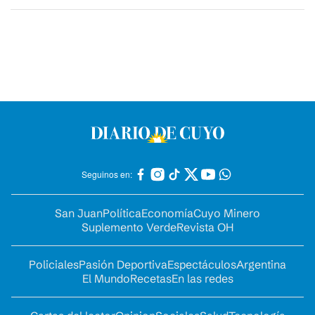
Seguinos en:
San Juan
Política
Economía
Cuyo Minero
Suplemento Verde
Revista OH
Policiales
Pasión Deportiva
Espectáculos
Argentina
El Mundo
Recetas
En las redes