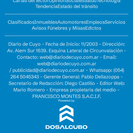
Cartas del lector
Opinion
Sociales
Salud
Tecnología
Tendencia
Estado del tránsito
Clasificados
Inmuebles
Automotores
Empleos
Servicios
Avisos Fúnebres y Misas
Edictos
Diario de Cuyo - Fecha de Inicio: 11/2003 - Dirección:
Av. Alem Sur 1639. Esquina Lateral de Circunvalación -
Contacto:
web@diariodecuyo.com.ar
- Email:
web@diariodecuyo.com.ar
/
publicidad@diariodecuyo.com.ar
-
Whatsapp: (054)
264 5045343 - Gerente General: Pablo Dellazoppa -
Secretario de Redacción: Diego Castillo - Editor Web:
Mario Romero - Empresa propietaria del medio -
FRANCISCO MONTES S.A.C.I.F.