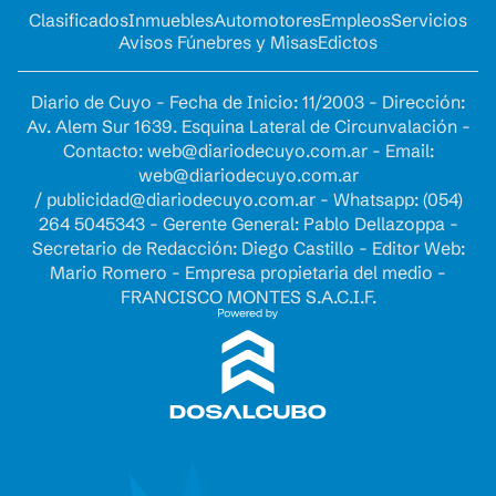
Clasificados
Inmuebles
Automotores
Empleos
Servicios
Avisos Fúnebres y Misas
Edictos
Diario de Cuyo - Fecha de Inicio: 11/2003 - Dirección:
Av. Alem Sur 1639. Esquina Lateral de Circunvalación -
Contacto:
web@diariodecuyo.com.ar
- Email:
web@diariodecuyo.com.ar
/
publicidad@diariodecuyo.com.ar
-
Whatsapp: (054)
264 5045343 - Gerente General: Pablo Dellazoppa -
Secretario de Redacción: Diego Castillo - Editor Web:
Mario Romero - Empresa propietaria del medio -
FRANCISCO MONTES S.A.C.I.F.