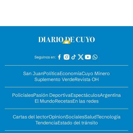
Seguinos en:
San Juan
Política
Economía
Cuyo Minero
Suplemento Verde
Revista OH
Policiales
Pasión Deportiva
Espectáculos
Argentina
El Mundo
Recetas
En las redes
Cartas del lector
Opinion
Sociales
Salud
Tecnología
Tendencia
Estado del tránsito