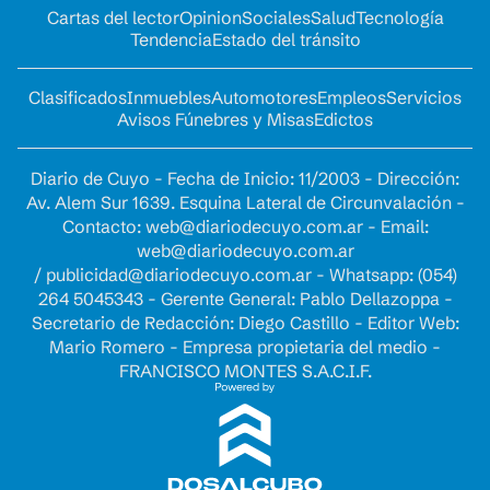
Cartas del lector
Opinion
Sociales
Salud
Tecnología
Tendencia
Estado del tránsito
Clasificados
Inmuebles
Automotores
Empleos
Servicios
Avisos Fúnebres y Misas
Edictos
Diario de Cuyo - Fecha de Inicio: 11/2003 - Dirección:
Av. Alem Sur 1639. Esquina Lateral de Circunvalación -
Contacto:
web@diariodecuyo.com.ar
- Email:
web@diariodecuyo.com.ar
/
publicidad@diariodecuyo.com.ar
-
Whatsapp: (054)
264 5045343 - Gerente General: Pablo Dellazoppa -
Secretario de Redacción: Diego Castillo - Editor Web:
Mario Romero - Empresa propietaria del medio -
FRANCISCO MONTES S.A.C.I.F.