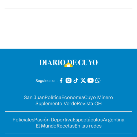
Seguinos en:
San Juan
Política
Economía
Cuyo Minero
Suplemento Verde
Revista OH
Policiales
Pasión Deportiva
Espectáculos
Argentina
El Mundo
Recetas
En las redes