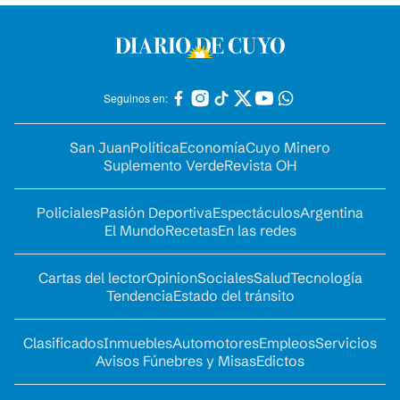
Seguinos en:
San Juan
Política
Economía
Cuyo Minero
Suplemento Verde
Revista OH
Policiales
Pasión Deportiva
Espectáculos
Argentina
El Mundo
Recetas
En las redes
Cartas del lector
Opinion
Sociales
Salud
Tecnología
Tendencia
Estado del tránsito
Clasificados
Inmuebles
Automotores
Empleos
Servicios
Avisos Fúnebres y Misas
Edictos