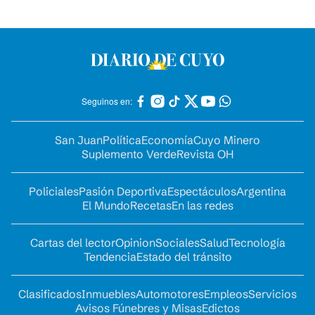
Seguinos en:
San Juan
Política
Economía
Cuyo Minero
Suplemento Verde
Revista OH
Policiales
Pasión Deportiva
Espectáculos
Argentina
El Mundo
Recetas
En las redes
Cartas del lector
Opinion
Sociales
Salud
Tecnología
Tendencia
Estado del tránsito
Clasificados
Inmuebles
Automotores
Empleos
Servicios
Avisos Fúnebres y Misas
Edictos