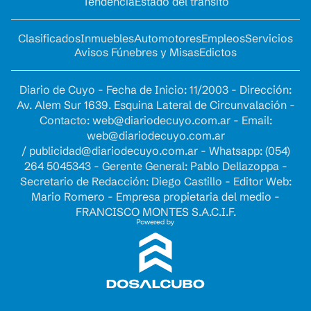
Tendencia
Estado del tránsito
Clasificados
Inmuebles
Automotores
Empleos
Servicios
Avisos Fúnebres y Misas
Edictos
Diario de Cuyo - Fecha de Inicio: 11/2003 - Dirección:
Av. Alem Sur 1639. Esquina Lateral de Circunvalación -
Contacto:
web@diariodecuyo.com.ar
- Email:
web@diariodecuyo.com.ar
/
publicidad@diariodecuyo.com.ar
-
Whatsapp: (054)
264 5045343 - Gerente General: Pablo Dellazoppa -
Secretario de Redacción: Diego Castillo - Editor Web:
Mario Romero - Empresa propietaria del medio -
FRANCISCO MONTES S.A.C.I.F.