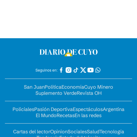
Seguinos en:
San Juan
Política
Economía
Cuyo Minero
Suplemento Verde
Revista OH
Policiales
Pasión Deportiva
Espectáculos
Argentina
El Mundo
Recetas
En las redes
Cartas del lector
Opinion
Sociales
Salud
Tecnología