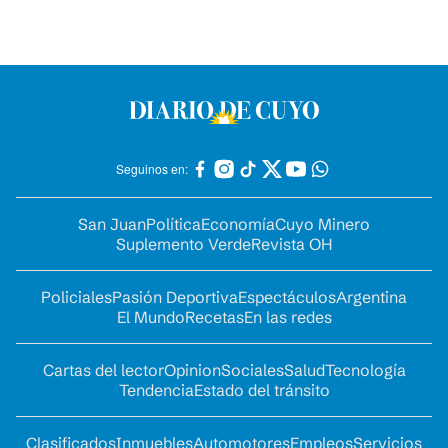
Seguinos en:
San Juan
Política
Economía
Cuyo Minero
Suplemento Verde
Revista OH
Policiales
Pasión Deportiva
Espectáculos
Argentina
El Mundo
Recetas
En las redes
Cartas del lector
Opinion
Sociales
Salud
Tecnología
Tendencia
Estado del tránsito
Clasificados
Inmuebles
Automotores
Empleos
Servicios