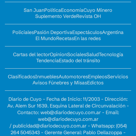
San Juan
Política
Economía
Cuyo Minero
Suplemento Verde
Revista OH
Policiales
Pasión Deportiva
Espectáculos
Argentina
El Mundo
Recetas
En las redes
Cartas del lector
Opinion
Sociales
Salud
Tecnología
Tendencia
Estado del tránsito
Clasificados
Inmuebles
Automotores
Empleos
Servicios
Avisos Fúnebres y Misas
Edictos
Diario de Cuyo - Fecha de Inicio: 11/2003 - Dirección:
Av. Alem Sur 1639. Esquina Lateral de Circunvalación -
Contacto:
web@diariodecuyo.com.ar
- Email:
web@diariodecuyo.com.ar
/
publicidad@diariodecuyo.com.ar
-
Whatsapp: (054)
264 5045343 - Gerente General: Pablo Dellazoppa -