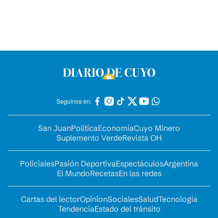
Seguinos en:
San Juan
Política
Economía
Cuyo Minero
Suplemento Verde
Revista OH
Policiales
Pasión Deportiva
Espectáculos
Argentina
El Mundo
Recetas
En las redes
Cartas del lector
Opinion
Sociales
Salud
Tecnología
Tendencia
Estado del tránsito