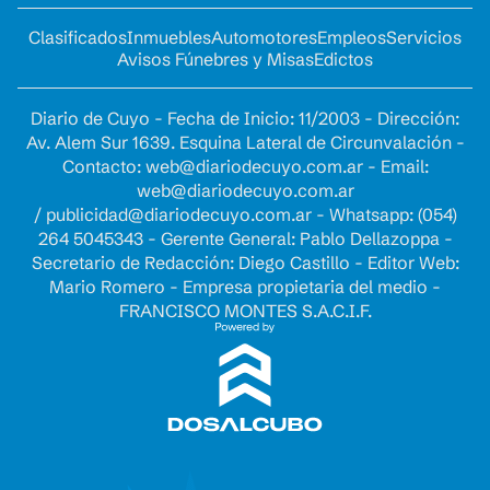
Clasificados
Inmuebles
Automotores
Empleos
Servicios
Avisos Fúnebres y Misas
Edictos
Diario de Cuyo - Fecha de Inicio: 11/2003 - Dirección:
Av. Alem Sur 1639. Esquina Lateral de Circunvalación -
Contacto:
web@diariodecuyo.com.ar
- Email:
web@diariodecuyo.com.ar
/
publicidad@diariodecuyo.com.ar
-
Whatsapp: (054)
264 5045343 - Gerente General: Pablo Dellazoppa -
Secretario de Redacción: Diego Castillo - Editor Web:
Mario Romero - Empresa propietaria del medio -
FRANCISCO MONTES S.A.C.I.F.