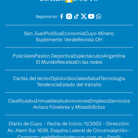
Seguinos en:
San Juan
Política
Economía
Cuyo Minero
Suplemento Verde
Revista OH
Policiales
Pasión Deportiva
Espectáculos
Argentina
El Mundo
Recetas
En las redes
Cartas del lector
Opinion
Sociales
Salud
Tecnología
Tendencia
Estado del tránsito
Clasificados
Inmuebles
Automotores
Empleos
Servicios
Avisos Fúnebres y Misas
Edictos
Diario de Cuyo - Fecha de Inicio: 11/2003 - Dirección:
Av. Alem Sur 1639. Esquina Lateral de Circunvalación -
Contacto:
web@diariodecuyo.com.ar
- Email: