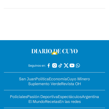
Seguinos en:
San Juan
Política
Economía
Cuyo Minero
Suplemento Verde
Revista OH
Policiales
Pasión Deportiva
Espectáculos
Argentina
El Mundo
Recetas
En las redes