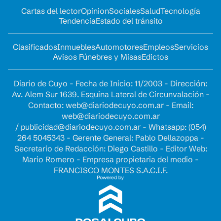
Cartas del lector
Opinion
Sociales
Salud
Tecnología
Tendencia
Estado del tránsito
Clasificados
Inmuebles
Automotores
Empleos
Servicios
Avisos Fúnebres y Misas
Edictos
Diario de Cuyo - Fecha de Inicio: 11/2003 - Dirección:
Av. Alem Sur 1639. Esquina Lateral de Circunvalación -
Contacto:
web@diariodecuyo.com.ar
- Email:
web@diariodecuyo.com.ar
/
publicidad@diariodecuyo.com.ar
-
Whatsapp: (054)
264 5045343 - Gerente General: Pablo Dellazoppa -
Secretario de Redacción: Diego Castillo - Editor Web:
Mario Romero - Empresa propietaria del medio -
FRANCISCO MONTES S.A.C.I.F.