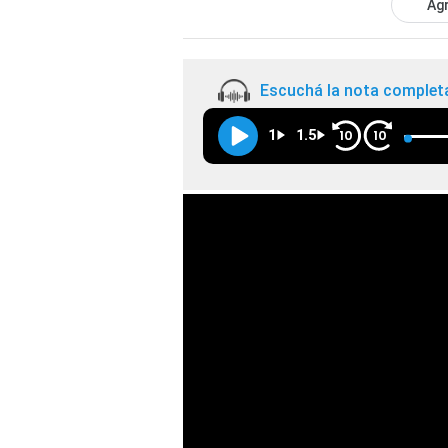
Agr
Escuchá la nota complet
1
1.5
10
10