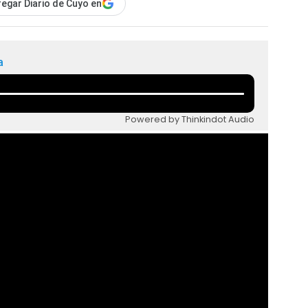
egar Diario de Cuyo en
a
Powered by Thinkindot Audio