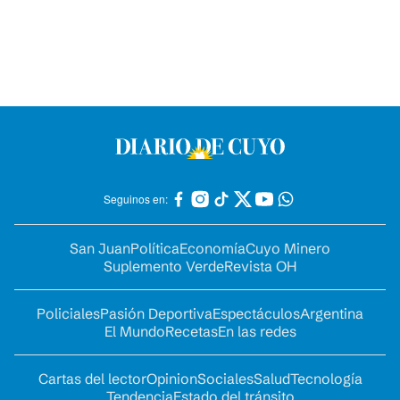
Seguinos en:
San Juan
Política
Economía
Cuyo Minero
Suplemento Verde
Revista OH
Policiales
Pasión Deportiva
Espectáculos
Argentina
El Mundo
Recetas
En las redes
Cartas del lector
Opinion
Sociales
Salud
Tecnología
Tendencia
Estado del tránsito