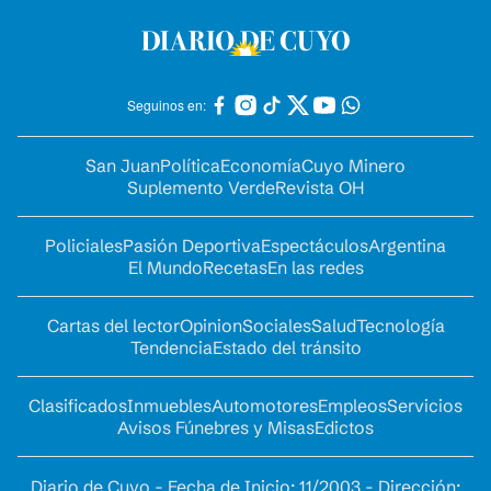
Seguinos en:
San Juan
Política
Economía
Cuyo Minero
Suplemento Verde
Revista OH
Policiales
Pasión Deportiva
Espectáculos
Argentina
El Mundo
Recetas
En las redes
Cartas del lector
Opinion
Sociales
Salud
Tecnología
Tendencia
Estado del tránsito
Clasificados
Inmuebles
Automotores
Empleos
Servicios
Avisos Fúnebres y Misas
Edictos
Diario de Cuyo - Fecha de Inicio: 11/2003 - Dirección: