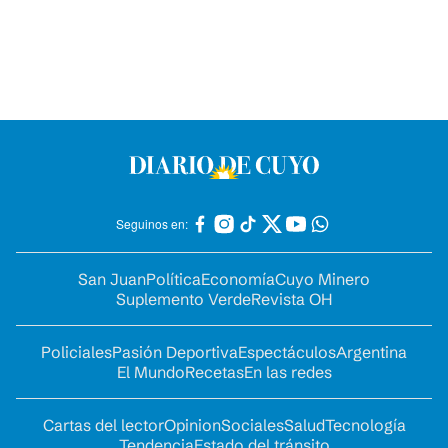
Seguinos en:
San Juan
Política
Economía
Cuyo Minero
Suplemento Verde
Revista OH
Policiales
Pasión Deportiva
Espectáculos
Argentina
El Mundo
Recetas
En las redes
Cartas del lector
Opinion
Sociales
Salud
Tecnología
Tendencia
Estado del tránsito