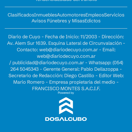
Clasificados
Inmuebles
Automotores
Empleos
Servicios
Avisos Fúnebres y Misas
Edictos
Diario de Cuyo - Fecha de Inicio: 11/2003 - Dirección:
Av. Alem Sur 1639. Esquina Lateral de Circunvalación -
Contacto:
web@diariodecuyo.com.ar
- Email:
web@diariodecuyo.com.ar
/
publicidad@diariodecuyo.com.ar
-
Whatsapp: (054)
264 5045343 - Gerente General: Pablo Dellazoppa -
Secretario de Redacción: Diego Castillo - Editor Web:
Mario Romero - Empresa propietaria del medio -
FRANCISCO MONTES S.A.C.I.F.