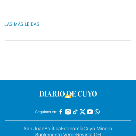
LAS MÁS LEIDAS
Seguinos en:
San Juan
Política
Economía
Cuyo Minero
Suplemento Verde
Revista OH