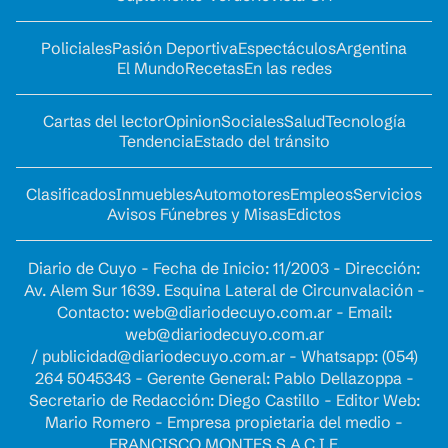
Policiales
Pasión Deportiva
Espectáculos
Argentina
El Mundo
Recetas
En las redes
Cartas del lector
Opinion
Sociales
Salud
Tecnología
Tendencia
Estado del tránsito
Clasificados
Inmuebles
Automotores
Empleos
Servicios
Avisos Fúnebres y Misas
Edictos
Diario de Cuyo - Fecha de Inicio: 11/2003 - Dirección:
Av. Alem Sur 1639. Esquina Lateral de Circunvalación -
Contacto:
web@diariodecuyo.com.ar
- Email:
web@diariodecuyo.com.ar
/
publicidad@diariodecuyo.com.ar
-
Whatsapp: (054)
264 5045343 - Gerente General: Pablo Dellazoppa -
Secretario de Redacción: Diego Castillo - Editor Web:
Mario Romero - Empresa propietaria del medio -
FRANCISCO MONTES S.A.C.I.F.