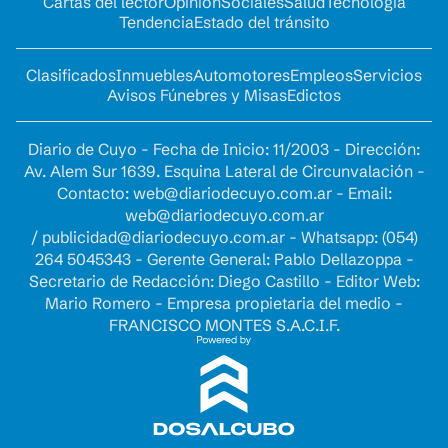
Cartas del lector
Opinion
Sociales
Salud
Tecnología
Tendencia
Estado del tránsito
Clasificados
Inmuebles
Automotores
Empleos
Servicios
Avisos Fúnebres y Misas
Edictos
Diario de Cuyo - Fecha de Inicio: 11/2003 - Dirección:
Av. Alem Sur 1639. Esquina Lateral de Circunvalación -
Contacto:
web@diariodecuyo.com.ar
- Email:
web@diariodecuyo.com.ar
/
publicidad@diariodecuyo.com.ar
-
Whatsapp: (054)
264 5045343 - Gerente General: Pablo Dellazoppa -
Secretario de Redacción: Diego Castillo - Editor Web:
Mario Romero - Empresa propietaria del medio -
FRANCISCO MONTES S.A.C.I.F.