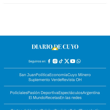
Seguinos en:
San Juan
Política
Economía
Cuyo Minero
Suplemento Verde
Revista OH
Policiales
Pasión Deportiva
Espectáculos
Argentina
El Mundo
Recetas
En las redes