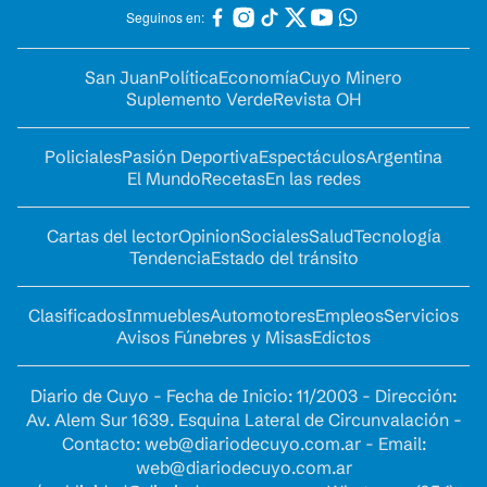
Seguinos en:
San Juan
Política
Economía
Cuyo Minero
Suplemento Verde
Revista OH
Policiales
Pasión Deportiva
Espectáculos
Argentina
El Mundo
Recetas
En las redes
Cartas del lector
Opinion
Sociales
Salud
Tecnología
Tendencia
Estado del tránsito
Clasificados
Inmuebles
Automotores
Empleos
Servicios
Avisos Fúnebres y Misas
Edictos
Diario de Cuyo - Fecha de Inicio: 11/2003 - Dirección:
Av. Alem Sur 1639. Esquina Lateral de Circunvalación -
Contacto:
web@diariodecuyo.com.ar
- Email:
web@diariodecuyo.com.ar