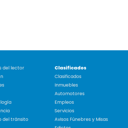
 del lector
Clasificados
on
Clasificados
es
Inmuebles
Automotores
logía
Empleos
ncia
Servicios
 del tránsito
Avisos Fúnebres y Misas
Edictos