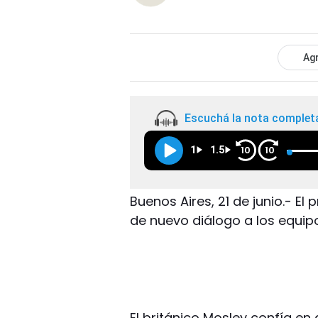
Agr
Escuchá la nota complet
1
1.5
10
10
Buenos Aires, 21 de junio.- El 
de nuevo diálogo a los equipos
El británico Mosley confía en 