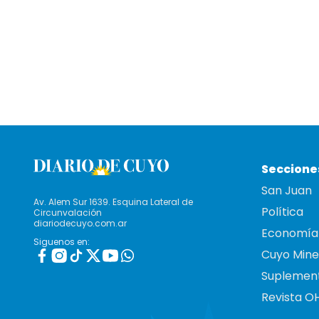
Seccione
San Juan
Av. Alem Sur 1639. Esquina Lateral de
Política
Circunvalación
diariodecuyo.com.ar
Economía
Siguenos en:
Cuyo Mine
Suplemen
Revista O