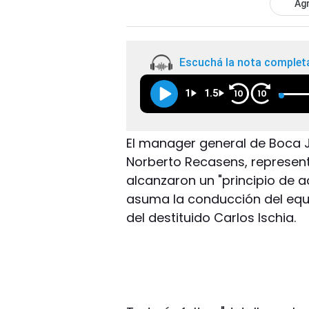
Agr
Escuchá la nota complet
1
1.5
10
10
El manager general de Boca Ju
Norberto Recasens, representa
alcanzaron un "principio de 
asuma la conducción del equi
del destituido Carlos Ischia.