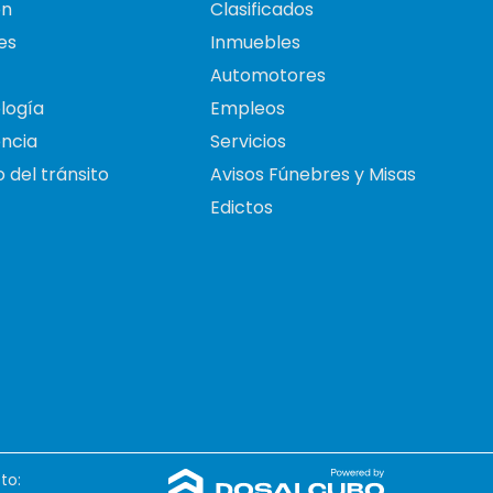
on
Clasificados
es
Inmuebles
Automotores
logía
Empleos
ncia
Servicios
 del tránsito
Avisos Fúnebres y Misas
Edictos
to: