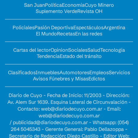
San Juan
Política
Economía
Cuyo Minero
Suplemento Verde
Revista OH
Policiales
Pasión Deportiva
Espectáculos
Argentina
El Mundo
Recetas
En las redes
Cartas del lector
Opinion
Sociales
Salud
Tecnología
Tendencia
Estado del tránsito
Clasificados
Inmuebles
Automotores
Empleos
Servicios
Avisos Fúnebres y Misas
Edictos
Diario de Cuyo - Fecha de Inicio: 11/2003 - Dirección:
Av. Alem Sur 1639. Esquina Lateral de Circunvalación -
Contacto:
web@diariodecuyo.com.ar
- Email:
web@diariodecuyo.com.ar
/
publicidad@diariodecuyo.com.ar
-
Whatsapp: (054)
264 5045343 - Gerente General: Pablo Dellazoppa -
Secretario de Redacción: Diego Castillo - Editor Web: