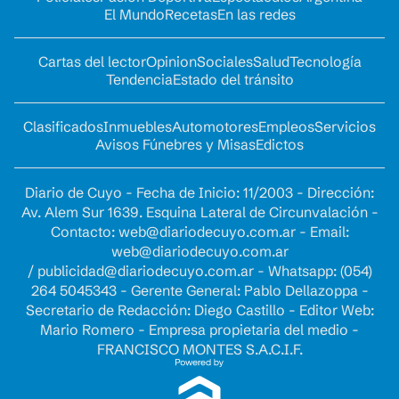
El Mundo
Recetas
En las redes
Cartas del lector
Opinion
Sociales
Salud
Tecnología
Tendencia
Estado del tránsito
Clasificados
Inmuebles
Automotores
Empleos
Servicios
Avisos Fúnebres y Misas
Edictos
Diario de Cuyo - Fecha de Inicio: 11/2003 - Dirección:
Av. Alem Sur 1639. Esquina Lateral de Circunvalación -
Contacto:
web@diariodecuyo.com.ar
- Email:
web@diariodecuyo.com.ar
/
publicidad@diariodecuyo.com.ar
-
Whatsapp: (054)
264 5045343 - Gerente General: Pablo Dellazoppa -
Secretario de Redacción: Diego Castillo - Editor Web:
Mario Romero - Empresa propietaria del medio -
FRANCISCO MONTES S.A.C.I.F.