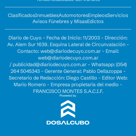
Clasificados
Inmuebles
Automotores
Empleos
Servicios
Avisos Fúnebres y Misas
Edictos
Diario de Cuyo - Fecha de Inicio: 11/2003 - Dirección:
Av. Alem Sur 1639. Esquina Lateral de Circunvalación -
Contacto:
web@diariodecuyo.com.ar
- Email:
web@diariodecuyo.com.ar
/
publicidad@diariodecuyo.com.ar
-
Whatsapp: (054)
264 5045343 - Gerente General: Pablo Dellazoppa -
Secretario de Redacción: Diego Castillo - Editor Web:
Mario Romero - Empresa propietaria del medio -
FRANCISCO MONTES S.A.C.I.F.