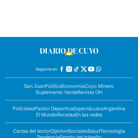
Seguinos en:
San Juan
Política
Economía
Cuyo Minero
Suplemento Verde
Revista OH
Policiales
Pasión Deportiva
Espectáculos
Argentina
El Mundo
Recetas
En las redes
Cartas del lector
Opinion
Sociales
Salud
Tecnología
Tendencia
Estado del tránsito