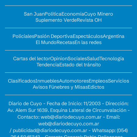
San Juan
Política
Economía
Cuyo Minero
Suplemento Verde
Revista OH
Policiales
Pasión Deportiva
Espectáculos
Argentina
El Mundo
Recetas
En las redes
Cartas del lector
Opinion
Sociales
Salud
Tecnología
Tendencia
Estado del tránsito
Clasificados
Inmuebles
Automotores
Empleos
Servicios
Avisos Fúnebres y Misas
Edictos
Diario de Cuyo - Fecha de Inicio: 11/2003 - Dirección:
Av. Alem Sur 1639. Esquina Lateral de Circunvalación -
Contacto:
web@diariodecuyo.com.ar
- Email:
web@diariodecuyo.com.ar
/
publicidad@diariodecuyo.com.ar
-
Whatsapp: (054)
264 5045343 - Gerente General: Pablo Dellazoppa -