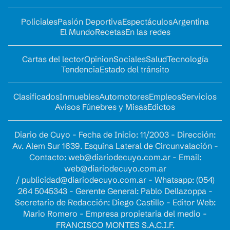
Policiales
Pasión Deportiva
Espectáculos
Argentina
El Mundo
Recetas
En las redes
Cartas del lector
Opinion
Sociales
Salud
Tecnología
Tendencia
Estado del tránsito
Clasificados
Inmuebles
Automotores
Empleos
Servicios
Avisos Fúnebres y Misas
Edictos
Diario de Cuyo - Fecha de Inicio: 11/2003 - Dirección:
Av. Alem Sur 1639. Esquina Lateral de Circunvalación -
Contacto:
web@diariodecuyo.com.ar
- Email:
web@diariodecuyo.com.ar
/
publicidad@diariodecuyo.com.ar
-
Whatsapp: (054)
264 5045343 - Gerente General: Pablo Dellazoppa -
Secretario de Redacción: Diego Castillo - Editor Web:
Mario Romero - Empresa propietaria del medio -
FRANCISCO MONTES S.A.C.I.F.