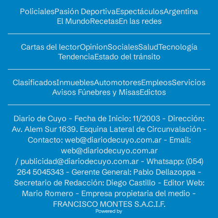
Policiales
Pasión Deportiva
Espectáculos
Argentina
El Mundo
Recetas
En las redes
Cartas del lector
Opinion
Sociales
Salud
Tecnología
Tendencia
Estado del tránsito
Clasificados
Inmuebles
Automotores
Empleos
Servicios
Avisos Fúnebres y Misas
Edictos
Diario de Cuyo - Fecha de Inicio: 11/2003 - Dirección:
Av. Alem Sur 1639. Esquina Lateral de Circunvalación -
Contacto:
web@diariodecuyo.com.ar
- Email:
web@diariodecuyo.com.ar
/
publicidad@diariodecuyo.com.ar
-
Whatsapp: (054)
264 5045343 - Gerente General: Pablo Dellazoppa -
Secretario de Redacción: Diego Castillo - Editor Web:
Mario Romero - Empresa propietaria del medio -
FRANCISCO MONTES S.A.C.I.F.