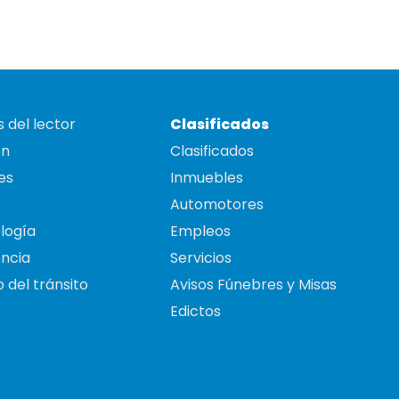
 del lector
Clasificados
on
Clasificados
es
Inmuebles
Automotores
logía
Empleos
ncia
Servicios
 del tránsito
Avisos Fúnebres y Misas
Edictos