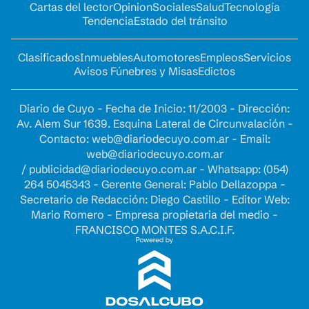
Cartas del lector
Opinion
Sociales
Salud
Tecnología
Tendencia
Estado del tránsito
Clasificados
Inmuebles
Automotores
Empleos
Servicios
Avisos Fúnebres y Misas
Edictos
Diario de Cuyo - Fecha de Inicio: 11/2003 - Dirección:
Av. Alem Sur 1639. Esquina Lateral de Circunvalación -
Contacto:
web@diariodecuyo.com.ar
- Email:
web@diariodecuyo.com.ar
/
publicidad@diariodecuyo.com.ar
-
Whatsapp: (054)
264 5045343 - Gerente General: Pablo Dellazoppa -
Secretario de Redacción: Diego Castillo - Editor Web:
Mario Romero - Empresa propietaria del medio -
FRANCISCO MONTES S.A.C.I.F.