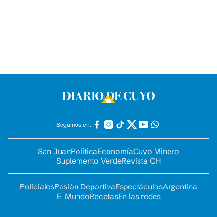
Seguinos en:
San Juan
Política
Economía
Cuyo Minero
Suplemento Verde
Revista OH
Policiales
Pasión Deportiva
Espectáculos
Argentina
El Mundo
Recetas
En las redes