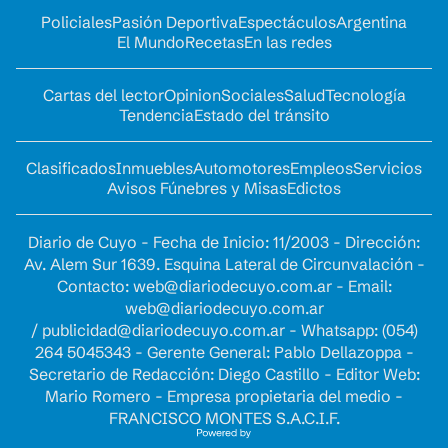
Policiales
Pasión Deportiva
Espectáculos
Argentina
El Mundo
Recetas
En las redes
Cartas del lector
Opinion
Sociales
Salud
Tecnología
Tendencia
Estado del tránsito
Clasificados
Inmuebles
Automotores
Empleos
Servicios
Avisos Fúnebres y Misas
Edictos
Diario de Cuyo - Fecha de Inicio: 11/2003 - Dirección:
Av. Alem Sur 1639. Esquina Lateral de Circunvalación -
Contacto:
web@diariodecuyo.com.ar
- Email:
web@diariodecuyo.com.ar
/
publicidad@diariodecuyo.com.ar
-
Whatsapp: (054)
264 5045343 - Gerente General: Pablo Dellazoppa -
Secretario de Redacción: Diego Castillo - Editor Web:
Mario Romero - Empresa propietaria del medio -
FRANCISCO MONTES S.A.C.I.F.