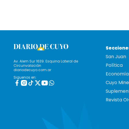
Seccione
San Juan
Av. Alem Sur 1639. Esquina Lateral de
Política
Circunvalación
diariodecuyo.com.ar
Economía
Siguenos en:
Cuyo Mine
Suplemen
Revista O