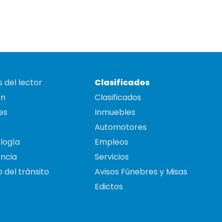
 del lector
Clasificados
on
Clasificados
es
Inmuebles
Automotores
logía
Empleos
ncia
Servicios
 del tránsito
Avisos Fúnebres y Misas
Edictos