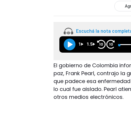
Agr
Escuchá la nota complet
1
1.5
10
10
El gobierno de Colombia info
paz, Frank Pearl, contrajo la g
que padece esa enfermedad -i
lo cual fue aislado. Pearl ati
otros medios electrónicos.