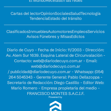
El Mundo
Recetas
En las redes
Cartas del lector
Opinion
Sociales
Salud
Tecnología
Tendencia
Estado del tránsito
Clasificados
Inmuebles
Automotores
Empleos
Servicios
Avisos Fúnebres y Misas
Edictos
Diario de Cuyo - Fecha de Inicio: 11/2003 - Dirección:
Av. Alem Sur 1639. Esquina Lateral de Circunvalación -
Contacto:
web@diariodecuyo.com.ar
- Email:
web@diariodecuyo.com.ar
/
publicidad@diariodecuyo.com.ar
-
Whatsapp: (054)
264 5045343 - Gerente General: Pablo Dellazoppa -
Secretario de Redacción: Diego Castillo - Editor Web:
Mario Romero - Empresa propietaria del medio -
FRANCISCO MONTES S.A.C.I.F.