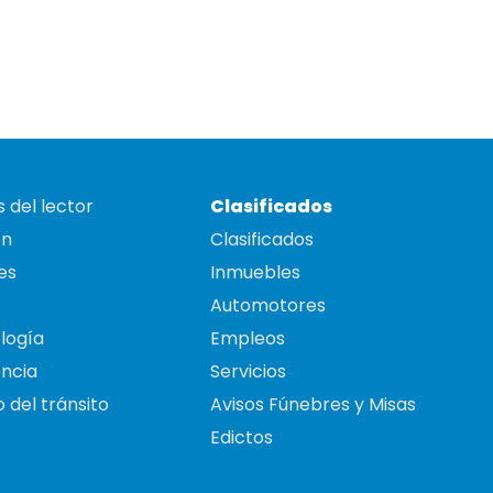
 del lector
Clasificados
on
Clasificados
es
Inmuebles
Automotores
logía
Empleos
ncia
Servicios
 del tránsito
Avisos Fúnebres y Misas
Edictos