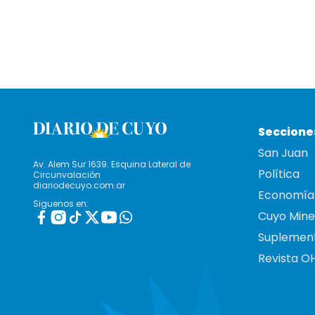
Seccione
San Juan
Av. Alem Sur 1639. Esquina Lateral de
Política
Circunvalación
diariodecuyo.com.ar
Economía
Siguenos en:
Cuyo Mine
Suplemen
Revista O