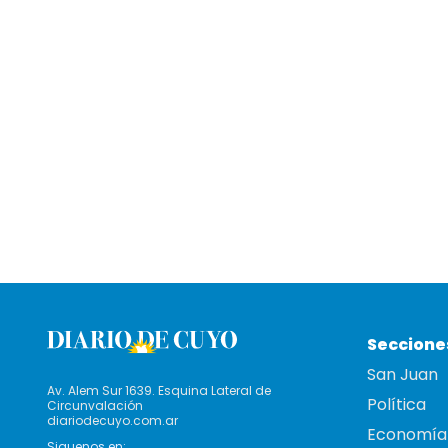
Seccione
San Juan
Av. Alem Sur 1639. Esquina Lateral de
Política
Circunvalación
diariodecuyo.com.ar
Economía
Siguenos en: