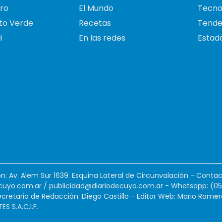
ro
El Mundo
Tecno
to Verde
Recetas
Tende
H
En las redes
Estado
ión: Av. Alem Sur 1639. Esquina Lateral de Circunvalación - Contac
cuyo.com.ar
/
publicidad@diariodecuyo.com.ar
-
Whatsapp: (0
cretario de Redacción: Diego Castillo - Editor Web: Mario Romer
 S.A.C.I.F.