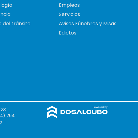
logía
Empleos
ncia
Servicios
 del tránsito
Avisos Fúnebres y Misas
Edictos
to:
54) 264
o -