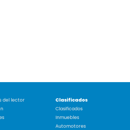
 del lector
Clasificados
on
Clasificados
es
Inmuebles
Automotores