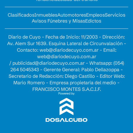
Clasificados
Inmuebles
Automotores
Empleos
Servicios
Avisos Fúnebres y Misas
Edictos
Diario de Cuyo - Fecha de Inicio: 11/2003 - Dirección:
Av. Alem Sur 1639. Esquina Lateral de Circunvalación -
Contacto:
web@diariodecuyo.com.ar
- Email:
web@diariodecuyo.com.ar
/
publicidad@diariodecuyo.com.ar
-
Whatsapp: (054)
264 5045343 - Gerente General: Pablo Dellazoppa -
Secretario de Redacción: Diego Castillo - Editor Web:
Mario Romero - Empresa propietaria del medio -
FRANCISCO MONTES S.A.C.I.F.