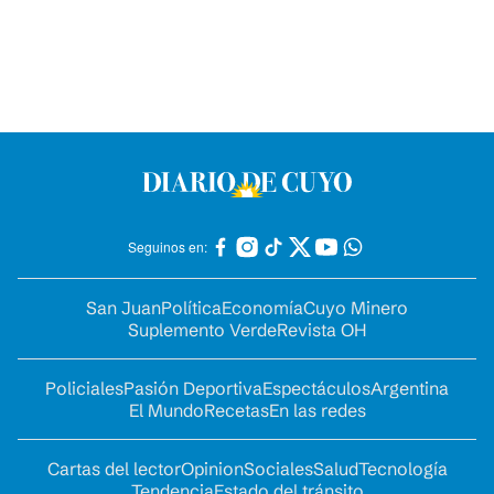
Seguinos en:
San Juan
Política
Economía
Cuyo Minero
Suplemento Verde
Revista OH
Policiales
Pasión Deportiva
Espectáculos
Argentina
El Mundo
Recetas
En las redes
Cartas del lector
Opinion
Sociales
Salud
Tecnología
Tendencia
Estado del tránsito