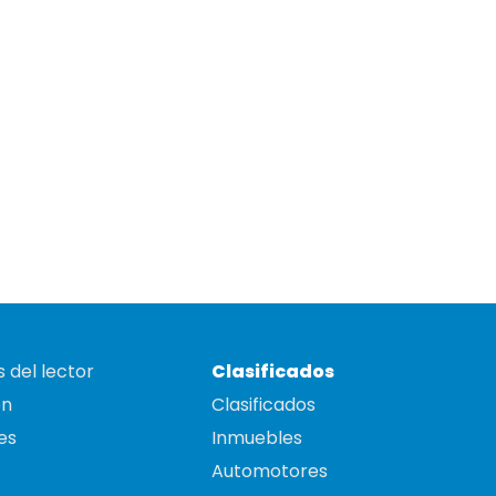
 del lector
Clasificados
on
Clasificados
es
Inmuebles
Automotores