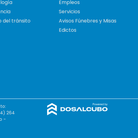
logía
Empleos
ncia
Servicios
 del tránsito
Avisos Fúnebres y Misas
Edictos
to:
54) 264
o -