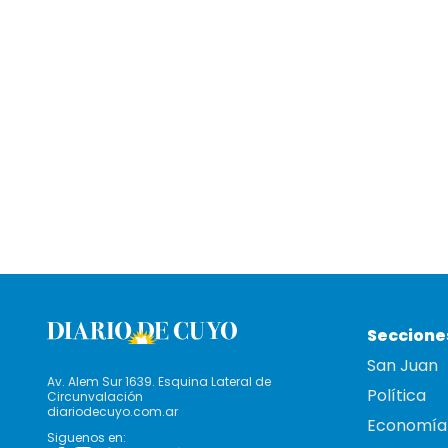
Seccione
San Juan
Av. Alem Sur 1639. Esquina Lateral de
Política
Circunvalación
diariodecuyo.com.ar
Economía
Siguenos en: