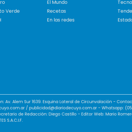
ro
El Mundo
Tecno
to Verde
Recetas
Tende
H
En las redes
Estado
ión: Av. Alem Sur 1639. Esquina Lateral de Circunvalación - Contac
cuyo.com.ar
/
publicidad@diariodecuyo.com.ar
-
Whatsapp: (0
cretario de Redacción: Diego Castillo - Editor Web: Mario Romer
 S.A.C.I.F.