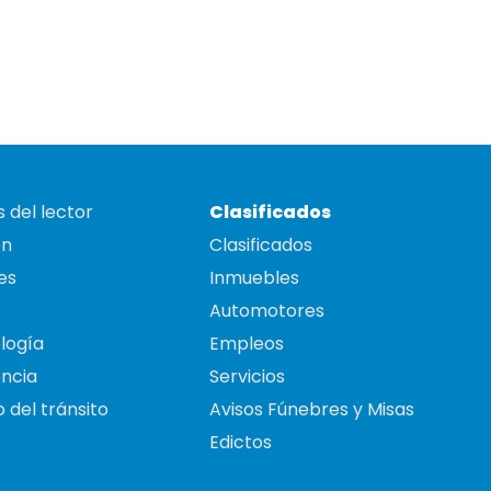
 del lector
Clasificados
on
Clasificados
es
Inmuebles
Automotores
logía
Empleos
ncia
Servicios
 del tránsito
Avisos Fúnebres y Misas
Edictos