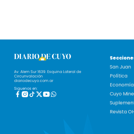
Seccione
San Juan
Av. Alem Sur 1639. Esquina Lateral de
Política
Circunvalación
diariodecuyo.com.ar
Economía
Siguenos en:
Cuyo Mine
Suplemen
Revista O