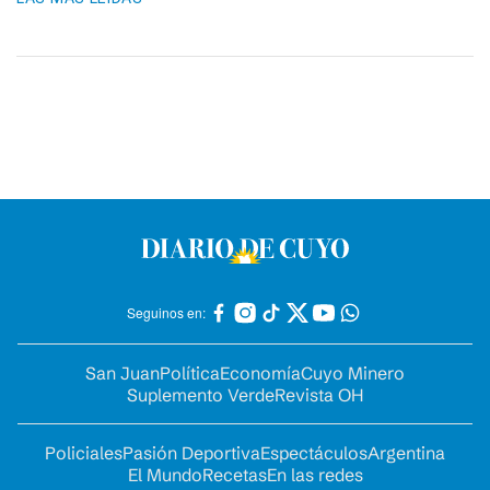
Seguinos en:
San Juan
Política
Economía
Cuyo Minero
Suplemento Verde
Revista OH
Policiales
Pasión Deportiva
Espectáculos
Argentina
El Mundo
Recetas
En las redes