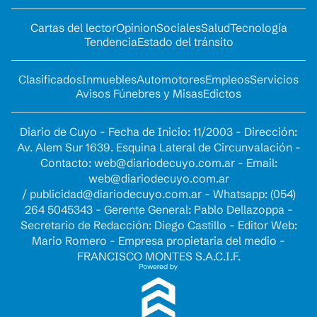
Cartas del lector
Opinion
Sociales
Salud
Tecnología
Tendencia
Estado del tránsito
Clasificados
Inmuebles
Automotores
Empleos
Servicios
Avisos Fúnebres y Misas
Edictos
Diario de Cuyo - Fecha de Inicio: 11/2003 - Dirección:
Av. Alem Sur 1639. Esquina Lateral de Circunvalación -
Contacto:
web@diariodecuyo.com.ar
- Email:
web@diariodecuyo.com.ar
/
publicidad@diariodecuyo.com.ar
-
Whatsapp: (054)
264 5045343 - Gerente General: Pablo Dellazoppa -
Secretario de Redacción: Diego Castillo - Editor Web:
Mario Romero - Empresa propietaria del medio -
FRANCISCO MONTES S.A.C.I.F.