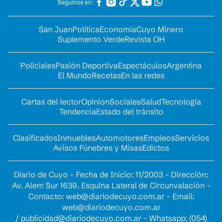
Seguinos en:
San Juan
Política
Economía
Cuyo Minero
Suplemento Verde
Revista OH
Policiales
Pasión Deportiva
Espectáculos
Argentina
El Mundo
Recetas
En las redes
Cartas del lector
Opinion
Sociales
Salud
Tecnología
Tendencia
Estado del tránsito
Clasificados
Inmuebles
Automotores
Empleos
Servicios
Avisos Fúnebres y Misas
Edictos
Diario de Cuyo - Fecha de Inicio: 11/2003 - Dirección:
Av. Alem Sur 1639. Esquina Lateral de Circunvalación -
Contacto:
web@diariodecuyo.com.ar
- Email:
web@diariodecuyo.com.ar
/
publicidad@diariodecuyo.com.ar
-
Whatsapp: (054)