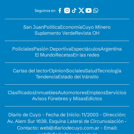
Seguinos en:
San Juan
Política
Economía
Cuyo Minero
Suplemento Verde
Revista OH
Policiales
Pasión Deportiva
Espectáculos
Argentina
El Mundo
Recetas
En las redes
Cartas del lector
Opinion
Sociales
Salud
Tecnología
Tendencia
Estado del tránsito
Clasificados
Inmuebles
Automotores
Empleos
Servicios
Avisos Fúnebres y Misas
Edictos
Diario de Cuyo - Fecha de Inicio: 11/2003 - Dirección:
Av. Alem Sur 1639. Esquina Lateral de Circunvalación -
Contacto:
web@diariodecuyo.com.ar
- Email: