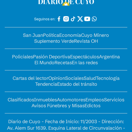
Seguinos en:
San Juan
Política
Economía
Cuyo Minero
Suplemento Verde
Revista OH
Policiales
Pasión Deportiva
Espectáculos
Argentina
El Mundo
Recetas
En las redes
Cartas del lector
Opinion
Sociales
Salud
Tecnología
Tendencia
Estado del tránsito
Clasificados
Inmuebles
Automotores
Empleos
Servicios
Avisos Fúnebres y Misas
Edictos
Diario de Cuyo - Fecha de Inicio: 11/2003 - Dirección:
Av. Alem Sur 1639. Esquina Lateral de Circunvalación -