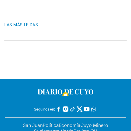
LAS MÁS LEIDAS
Seguinos en:
San Juan
Política
Economía
Cuyo Minero
Suplemento Verde
Revista OH