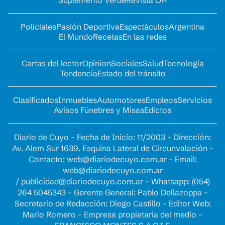
Policiales
Pasión Deportiva
Espectáculos
Argentina
El Mundo
Recetas
En las redes
Cartas del lector
Opinion
Sociales
Salud
Tecnología
Tendencia
Estado del tránsito
Clasificados
Inmuebles
Automotores
Empleos
Servicios
Avisos Fúnebres y Misas
Edictos
Diario de Cuyo - Fecha de Inicio: 11/2003 - Dirección:
Av. Alem Sur 1639. Esquina Lateral de Circunvalación -
Contacto:
web@diariodecuyo.com.ar
- Email:
web@diariodecuyo.com.ar
/
publicidad@diariodecuyo.com.ar
-
Whatsapp: (054)
264 5045343 - Gerente General: Pablo Dellazoppa -
Secretario de Redacción: Diego Castillo - Editor Web:
Mario Romero - Empresa propietaria del medio -