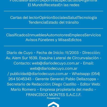
El Mundo
Recetas
En las redes
Cartas del lector
Opinion
Sociales
Salud
Tecnología
Tendencia
Estado del tránsito
Clasificados
Inmuebles
Automotores
Empleos
Servicios
Avisos Fúnebres y Misas
Edictos
Diario de Cuyo - Fecha de Inicio: 11/2003 - Dirección:
Av. Alem Sur 1639. Esquina Lateral de Circunvalación -
Contacto:
web@diariodecuyo.com.ar
- Email:
web@diariodecuyo.com.ar
/
publicidad@diariodecuyo.com.ar
-
Whatsapp: (054)
264 5045343 - Gerente General: Pablo Dellazoppa -
Secretario de Redacción: Diego Castillo - Editor Web:
Mario Romero - Empresa propietaria del medio -
FRANCISCO MONTES S.A.C.I.F.