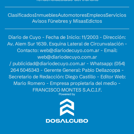
Clasificados
Inmuebles
Automotores
Empleos
Servicios
Avisos Fúnebres y Misas
Edictos
Diario de Cuyo - Fecha de Inicio: 11/2003 - Dirección:
Av. Alem Sur 1639. Esquina Lateral de Circunvalación -
Contacto:
web@diariodecuyo.com.ar
- Email:
web@diariodecuyo.com.ar
/
publicidad@diariodecuyo.com.ar
-
Whatsapp: (054)
264 5045343 - Gerente General: Pablo Dellazoppa -
Secretario de Redacción: Diego Castillo - Editor Web:
Mario Romero - Empresa propietaria del medio -
FRANCISCO MONTES S.A.C.I.F.