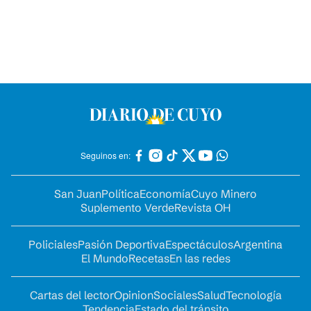
Seguinos en:
San Juan
Política
Economía
Cuyo Minero
Suplemento Verde
Revista OH
Policiales
Pasión Deportiva
Espectáculos
Argentina
El Mundo
Recetas
En las redes
Cartas del lector
Opinion
Sociales
Salud
Tecnología
Tendencia
Estado del tránsito