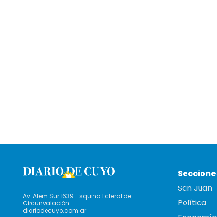
Seccione
San Juan
Av. Alem Sur 1639. Esquina Lateral de
Política
Circunvalación
diariodecuyo.com.ar