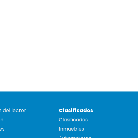
 del lector
Clasificados
on
Clasificados
es
Inmuebles