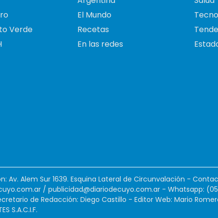
Argentina
Salud
ro
El Mundo
Tecno
to Verde
Recetas
Tende
H
En las redes
Estado
ión: Av. Alem Sur 1639. Esquina Lateral de Circunvalación - Contac
cuyo.com.ar
/
publicidad@diariodecuyo.com.ar
-
Whatsapp: (0
cretario de Redacción: Diego Castillo - Editor Web: Mario Romer
 S.A.C.I.F.