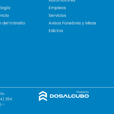
Automotores
logía
Empleos
ncia
Servicios
 del tránsito
Avisos Fúnebres y Misas
Edictos
to:
54) 264
o -