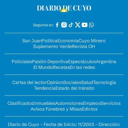
Seguinos en:
San Juan
Política
Economía
Cuyo Minero
Suplemento Verde
Revista OH
Policiales
Pasión Deportiva
Espectáculos
Argentina
El Mundo
Recetas
En las redes
Cartas del lector
Opinion
Sociales
Salud
Tecnología
Tendencia
Estado del tránsito
Clasificados
Inmuebles
Automotores
Empleos
Servicios
Avisos Fúnebres y Misas
Edictos
Diario de Cuyo - Fecha de Inicio: 11/2003 - Dirección: