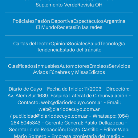
Suplemento Verde
Revista OH
Policiales
Pasión Deportiva
Espectáculos
Argentina
El Mundo
Recetas
En las redes
Cartas del lector
Opinion
Sociales
Salud
Tecnología
Tendencia
Estado del tránsito
Clasificados
Inmuebles
Automotores
Empleos
Servicios
Avisos Fúnebres y Misas
Edictos
Diario de Cuyo - Fecha de Inicio: 11/2003 - Dirección:
Av. Alem Sur 1639. Esquina Lateral de Circunvalación -
Contacto:
web@diariodecuyo.com.ar
- Email:
web@diariodecuyo.com.ar
/
publicidad@diariodecuyo.com.ar
-
Whatsapp: (054)
264 5045343 - Gerente General: Pablo Dellazoppa -
Secretario de Redacción: Diego Castillo - Editor Web:
Mario Romero - Empresa propietaria del medio -